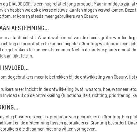
 dg DIALOG BOR, is een nog relatief jong product. Maar inmiddels zijn al 
v en hebben we ook diverse nieuwe klanten mogen verwelkomen. Deze tr
ortom, er komen steeds meer gebruikers van Obsurv.
 AAN AFSTEMMING…
surv staat niet stil. Waardevolle input van de steeds groter wordende g
e richting en prioriteiten te kunnen bepalen. Grontmij wil daarom een ge
 de gebruikers te kunnen afstemmen. Niet in de laatste plaats omdat da
 aan lijkt te zijn.
N INVLOED…
s om de gebruikers meer te betrekken bij de ontwikkeling van Obsurv. Het
bruikers meer inzicht in de ontwikkeling (wat, waarom, hoe, wanneer, etc.
invloed uit op de ontwikkeling (functionaliteit, richting, prioritering, keu
RKING…
soverleg Obsurv als een co-productie van gebruikers en Grontmij. Een pl
d komt en de afstemming tussen gebruikers en Grontmij bevordert. Daar
gebruikers die dit samen met ons willen vormgeven.