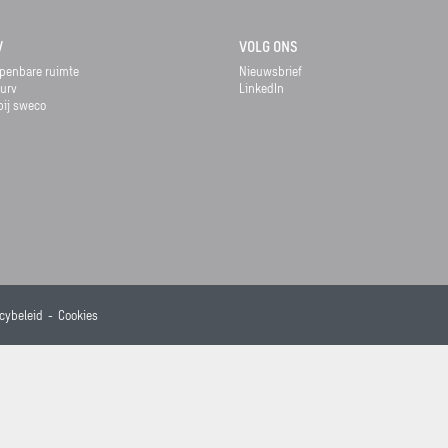
V
VOLG ONS
penbare ruimte
Nieuwsbrief
urv
LinkedIn
ij sweco
cybeleid
Cookies