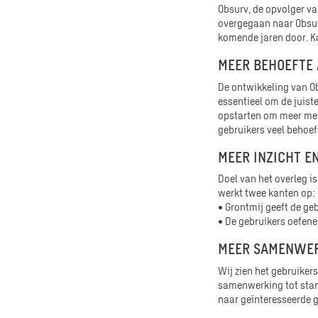
Obsurv, de opvolger van
overgegaan naar Obsur
komende jaren door. K
MEER BEHOEFTE
De ontwikkeling van Ob
essentieel om de juist
opstarten om meer met
gebruikers veel behoefte
MEER INZICHT E
Doel van het overleg i
werkt twee kanten op:
• Grontmij geeft de ge
• De gebruikers oefenen 
MEER SAMENWE
Wij zien het gebruiker
samenwerking tot stan
naar geïnteresseerde 