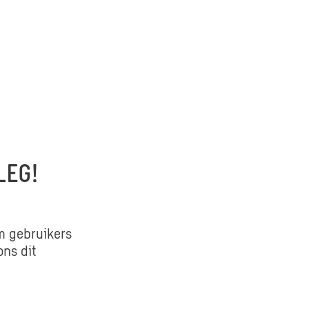
LEG!
om gebruikers
ons dit