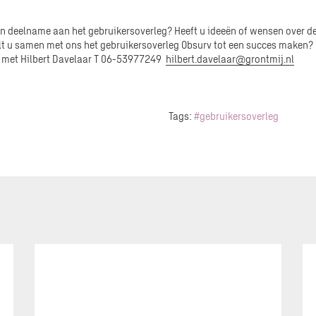
in deelname aan het gebruikersoverleg? Heeft u ideeën of wensen over de
lt u samen met ons het gebruikersoverleg Obsurv tot een succes maken
op met Hilbert Davelaar T 06-53977249
hilbert.davelaar@grontmij.nl
Tags:
#gebruikersoverleg