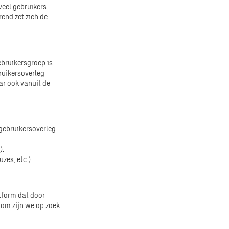
veel gebruikers
end zet zich de
ebruikersgroep is
bruikersoverleg
ar ook vanuit de
 gebruikersoverleg
).
zes, etc.).
atform dat door
om zijn we op zoek