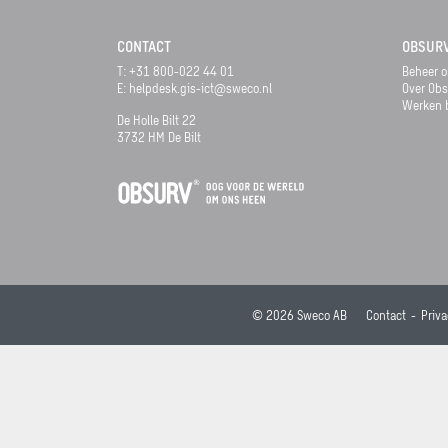
CONTACT
OBSUR
T: +31 800-022 44 01
Beheer o
E:
helpdesk.gis-ict@sweco.nl
Over Obs
Werken b
De Holle Bilt 22
3732 HM De Bilt
© 2026 Sweco AB
Contact
Priva