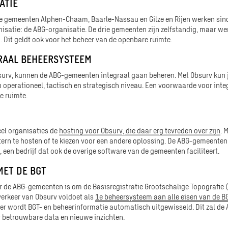
ATIE
 gemeenten Alphen-Chaam, Baarle-Nassau en Gilze en Rijen werken sin
nisatie: de ABG-organisatie. De drie gemeenten zijn zelfstandig, maar 
n. Dit geldt ook voor het beheer van de openbare ruimte.
RAAL BEHEERSYSTEEM
bsurv, kunnen de ABG-gemeenten integraal gaan beheren. Met Obsurv kun 
p operationeel, tactisch en strategisch niveau. Een voorwaarde voor integ
e ruimte.
eel organisaties de
hosting voor Obsurv, die daar erg tevreden over zijn
. 
ern te hosten of te kiezen voor een andere oplossing. De ABG-gemeenten
, een bedrijf dat ook de overige software van de gemeenten faciliteert.
ET DE BGT
 de ABG-gemeenten is om de Basisregistratie Grootschalige Topografie (
verkeer van Obsurv voldoet als
1e beheersysteem aan alle eisen van de 
er wordt BGT- en beheerinformatie automatisch uitgewisseld. Dit zal de
r betrouwbare data en nieuwe inzichten.