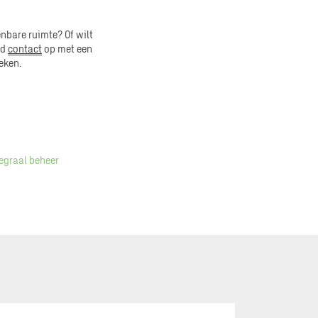
nbare ruimte? Of wilt
nd
contact
op met een
eken.
egraal beheer