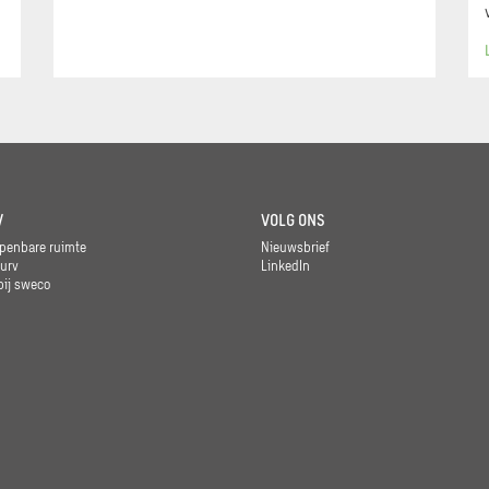
V
VOLG ONS
penbare ruimte
Nieuwsbrief
urv
LinkedIn
ij sweco