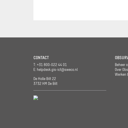
CONTACT
OBSUR
T: +31 800-022 44 01
Beheer o
E:
helpdesk.gis-ict@sweco.nl
Over Obs
Werken b
De Holle Bilt 22
3732 HM De Bilt