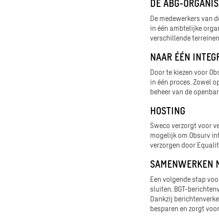
DE ABG-ORGANIS
De medewerkers van de
in één ambtelijke orga
verschillende terreine
NAAR ÉÉN INTEG
Door te kiezen voor O
in één proces. Zowel o
beheer van de openbar
HOSTING
Sweco verzorgt voor v
mogelijk om Obsurv int
verzorgen door Equalit
SAMENWERKEN M
Een volgende stap voor
sluiten. BGT-berichten
Dankzij berichtenverke
besparen en zorgt voo