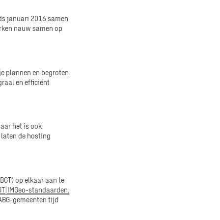
ds januari 2016 samen
werken nauw samen op
je plannen en begroten
raal en efficiënt
Maar het is ook
 laten de hosting
BGT) op elkaar aan te
BGT|IMGeo-standaarden.
 ABG-gemeenten tijd