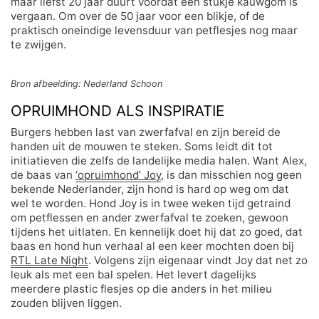
maar liefst 20 jaar duurt voordat een stukje kauwgom is
vergaan. Om over de 50 jaar voor een blikje, of de
praktisch oneindige levensduur van petflesjes nog maar
te zwijgen.
Bron afbeelding: Nederland Schoon
OPRUIMHOND ALS INSPIRATIE
Burgers hebben last van zwerfafval en zijn bereid de
handen uit de mouwen te steken. Soms leidt dit tot
initiatieven die zelfs de landelijke media halen. Want Alex,
de baas van
‘opruimhond’ Joy
, is dan misschien nog geen
bekende Nederlander, zijn hond is hard op weg om dat
wel te worden. Hond Joy is in twee weken tijd getraind
om petflessen en ander zwerfafval te zoeken, gewoon
tijdens het uitlaten. En kennelijk doet hij dat zo goed, dat
baas en hond hun verhaal al een keer mochten doen bij
RTL Late Night
. Volgens zijn eigenaar vindt Joy dat net zo
leuk als met een bal spelen. Het levert dagelijks
meerdere plastic flesjes op die anders in het milieu
zouden blijven liggen.