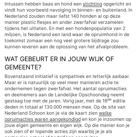
Intussen hebben baas en hond een
stichting
opgericht en
vindt hun voorbeeld navolging in binnen- en buitenland. In
Nederland zouden maar liefst 140 honden al op deze
manier plastic flesjes en ander zwerfafval verzamelen
tijdens het uitlaten. En met een hondenpopulatie van 2
miljoen, is Nederland een land waar de opruimhond in de
toekomst zomaar een nog veel grotere bijdrage zou
kunnen leveren aan de oplossing van het afvalprobleem.
WAT GEBEURT ER IN JOUW WIJK OF
GEMEENTE?
Bovenstaand initiatief is sympathiek en letterlijk aaibaar.
Maar er is natuurlijk op veel meer manieren actie te
ondernemen tegen zwerfafval. Het aantal opruimacties
en deelnemers aan de Landelijke Opschoondag neemt
de
gestaag toe met de jaren. Vorig jaar, met de 16
editie
deden in totaal al 130.000 mensen mee. Op de site van
Nederland Schoon kon je via de kaart zien
welke
opruimacties waren aangekondigd
en kon je inzoomen op
jouw eigen gemeente en eigen wijk. Op die manier kon je
ook zien of er lopende acties zijn waarbij je je als