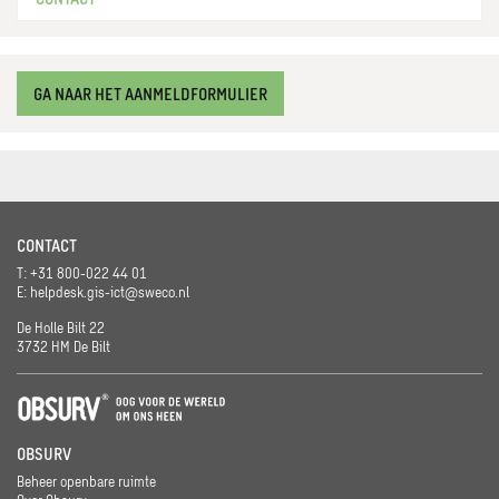
GA NAAR HET AANMELDFORMULIER
CONTACT
T: +31 800-022 44 01
E:
helpdesk.gis-ict@sweco.nl
De Holle Bilt 22
3732 HM De Bilt
OBSURV
Beheer openbare ruimte