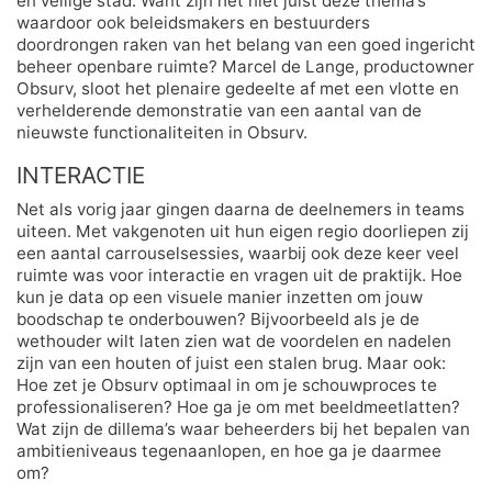
en veilige stad. Want zijn het niet juist deze thema’s
waardoor ook beleidsmakers en bestuurders
doordrongen raken van het belang van een goed ingericht
beheer openbare ruimte? Marcel de Lange, productowner
Obsurv, sloot het plenaire gedeelte af met een vlotte en
verhelderende demonstratie van een aantal van de
nieuwste functionaliteiten in Obsurv.
INTERACTIE
Net als vorig jaar gingen daarna de deelnemers in teams
uiteen. Met vakgenoten uit hun eigen regio doorliepen zij
een aantal carrouselsessies, waarbij ook deze keer veel
ruimte was voor interactie en vragen uit de praktijk. Hoe
kun je data op een visuele manier inzetten om jouw
boodschap te onderbouwen? Bijvoorbeeld als je de
wethouder wilt laten zien wat de voordelen en nadelen
zijn van een houten of juist een stalen brug. Maar ook:
Hoe zet je Obsurv optimaal in om je schouwproces te
professionaliseren? Hoe ga je om met beeldmeetlatten?
Wat zijn de dillema’s waar beheerders bij het bepalen van
ambitieniveaus tegenaanlopen, en hoe ga je daarmee
om?