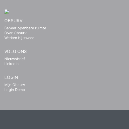
OBSURV
Beheer openbare ruimte
Over Obsurv
Werken bij sweco
VOLG ONS
Nieuwsbrief
LinkedIn
LOGIN
Mijn Obsurv
Login Demo