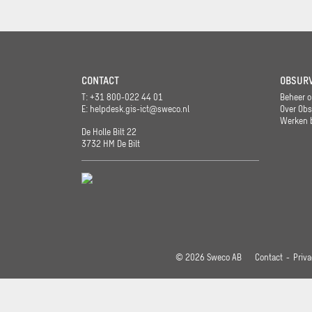
CONTACT
OBSUR
T: +31 800-022 44 01
Beheer o
E:
helpdesk.gis-ict@sweco.nl
Over Obs
Werken b
De Holle Bilt 22
3732 HM De Bilt
© 2026 Sweco AB
Contact
Priva