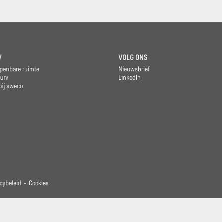
V
VOLG ONS
penbare ruimte
Nieuwsbrief
urv
LinkedIn
ij sweco
cybeleid
Cookies