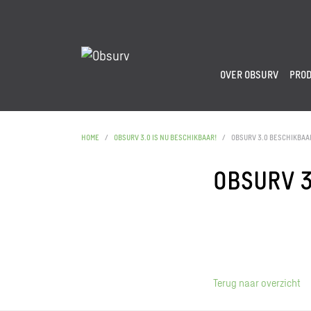
OVER OBSURV
PRO
HOME
OBSURV 3.0 IS NU BESCHIKBAAR!
OBSURV 3.0 BESCHIKBAA
OBSURV 
Terug naar overzicht