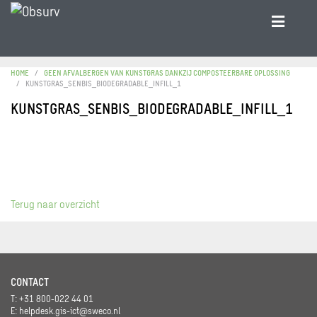
HOME
GEEN AFVALBERGEN VAN KUNSTGRAS DANKZIJ COMPOSTEERBARE OPLOSSING
KUNSTGRAS_SENBIS_BIODEGRADABLE_INFILL_1
KUNSTGRAS_SENBIS_BIODEGRADABLE_INFILL_1
Terug naar overzicht
CONTACT
T: +31 800-022 44 01
E:
helpdesk.gis-ict@sweco.nl