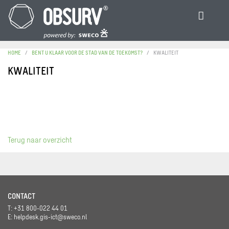
HOME
BENT U KLAAR VOOR DE STAD VAN DE TOEKOMST?
KWALITEIT
KWALITEIT
Terug naar overzicht
CONTACT
T: +31 800-022 44 01
E:
helpdesk.gis-ict@sweco.nl