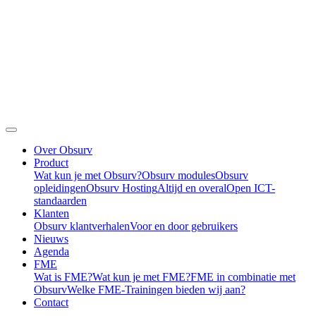
Over Obsurv
Product
Wat kun je met Obsurv?
Obsurv modules
Obsurv
opleidingen
Obsurv Hosting
Altijd en overal
Open ICT-
standaarden
Klanten
Obsurv klantverhalen
Voor en door gebruikers
Nieuws
Agenda
FME
Wat is FME?
Wat kun je met FME?
FME in combinatie met
Obsurv
Welke FME-Trainingen bieden wij aan?
Contact