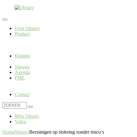
Over Obsurv
Product
Wat kun je met Obsurv?
Obsurv modules
Obsurv
opleidingen
Obsurv Hosting
Altijd en overal
Open ICT-
standaarden
Klanten
Obsurv klantverhalen
Voor en door gebruikers
Nieuws
Agenda
FME
Wat is FME?
Wat kun je met FME?
FME in combinatie met
Obsurv
Welke FME-Trainingen bieden wij aan?
Contact
Mijn Obsurv
Video
Home
Nieuws
Bezuinigen op riolering zonder risico’s