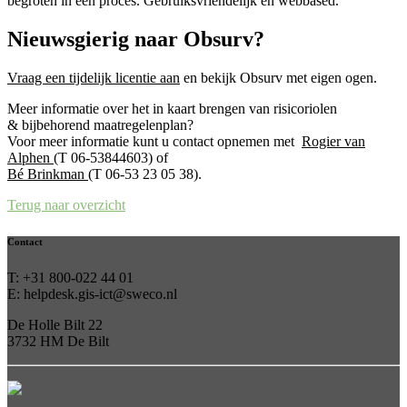
begroten in één proces. Gebruiksvriendelijk en webbased.
Nieuwsgierig naar Obsurv?
Vraag een tijdelijk licentie aan
en bekijk Obsurv met eigen ogen.
Meer informatie over het in kaart brengen van risicoriolen
& bijbehorend maatregelenplan?
Voor meer informatie kunt u contact opnemen met
Rogier van
Alphen
(T 06-53844603) of
Bé Brinkman
(T 06-53 23 05 38).
Terug naar overzicht
Contact
T: +31 800-022 44 01
E:
helpdesk.gis-ict@sweco.nl
De Holle Bilt 22
3732 HM De Bilt