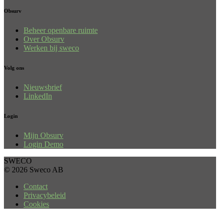
Obsurv
Beheer openbare ruimte
Over Obsurv
Werken bij sweco
Volg ons
Nieuwsbrief
LinkedIn
Login
Mijn Obsurv
Login Demo
SWECO
© 2026 Sweco AB
Contact
Privacybeleid
Cookies